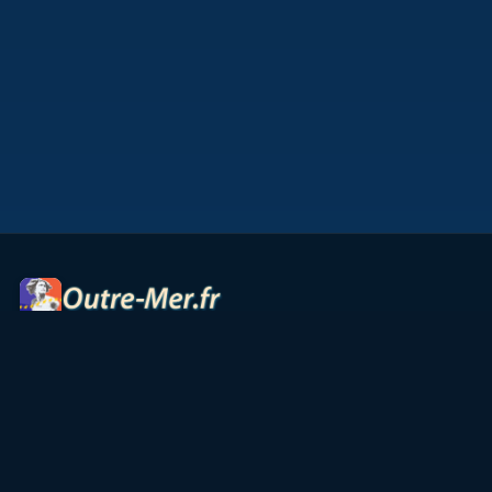
Portail des territoires ultramarins — cartes interactives,
panoramas, radios et ressources culturelles.
Accueil
Petites Antilles
Océan Indien
Guyane
TAAF
Vie & Culture
Contact
Partenaires