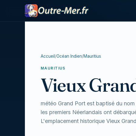
Accueil
/
Océan Indien
/
Mauritius
MAURITIUS
Vieux Grand
météo Grand Port est baptisé du nom du
les premiers Néerlandais ont débarqué 
L'emplacement historique Vieux Grand 